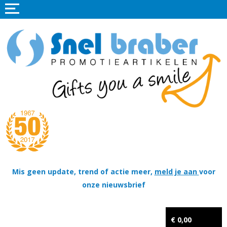
Home
Promotieartikelen
Promotietextiel
Sportkleding
Tassen
Thema's
Wapenschildjes, DT-hangers, Coins & Militaire items
Mis geen update, trend of actie meer,
meld je aan
voor
onze nieuwsbrief
Kerstpakketten
Tastingpakketten
€ 0,00