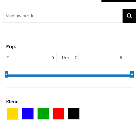
Showroom
Contact
Actie
Prijs
Wil je snel een advies? Bel nu 053-7920045 of 06-55731304
€
t/m
€
Kleur