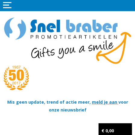
Home
Promotieartikelen
Promotietextiel
Sportkleding
Tassen
Thema's
Wapenschildjes, DT-hangers, Coins & Militaire items
Mis geen update, trend of actie meer,
meld je aan
voor
onze nieuwsbrief
Kerstpakketten
Tastingpakketten
€ 0,00