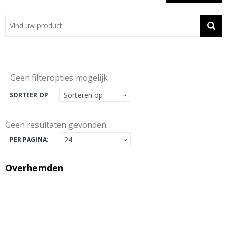
Showroom
Contact
Actie
Geen filteropties mogelijk
Wil je snel een advies? Bel nu 053-7920045 of 06-55731304
SORTEER OP
Geen resultaten gevonden.
PER PAGINA:
Overhemden