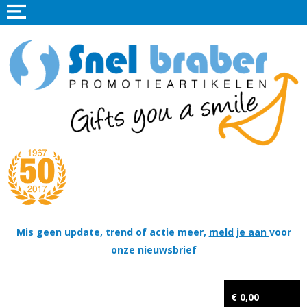
Home
Promotieartikelen
Promotietextiel
Sportkleding
Tassen
Thema's
Wapenschildjes, DT-hangers, Coins & Militaire items
Mis geen update, trend of actie meer,
meld je aan
voor
onze nieuwsbrief
Kerstpakketten
Tastingpakketten
€ 0,00