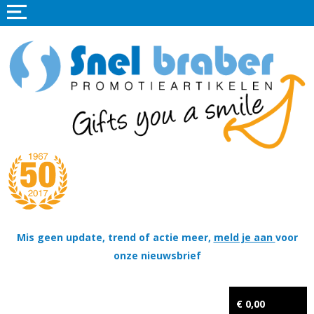
Home
Promotieartikelen
Promotietextiel
Sportkleding
Tassen
Thema's
Wapenschildjes, DT-hangers, Coins & Militaire items
Mis geen update, trend of actie meer,
meld je aan
voor
onze nieuwsbrief
Kerstpakketten
Tastingpakketten
€ 0,00