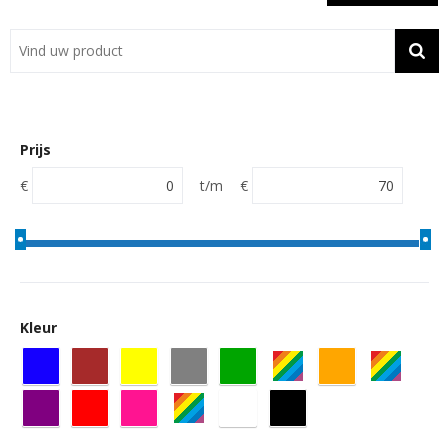
Showroom
Contact
Actie
Prijs
Wil je snel een advies? Bel nu 053-7920045 of 06-55731304
€
t/m
€
Kleur