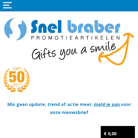
Home
Promotieartikelen
Promotietextiel
Sportkleding
Tassen
Thema's
Wapenschildjes, DT-hangers, Coins & Militaire items
Mis geen update, trend of actie meer,
meld je aan
voor
onze nieuwsbrief
Kerstpakketten
Tastingpakketten
€ 0,00