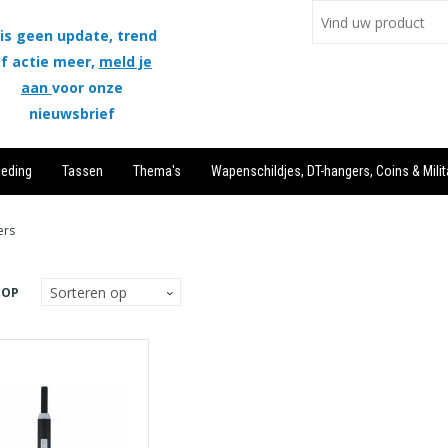
is geen update, trend
f actie meer,
meld je
aan
voor onze
nieuwsbrief
leding
Tassen
Thema's
Wapenschildjes, DT-hangers, Coins & Milit
ers
 OP