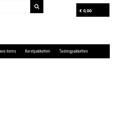
€ 0,00
aire items
Kerstpakketten
Tastingpakketten
Wil je snel een advies? Bel nu 053-7920045 of 06-55731304