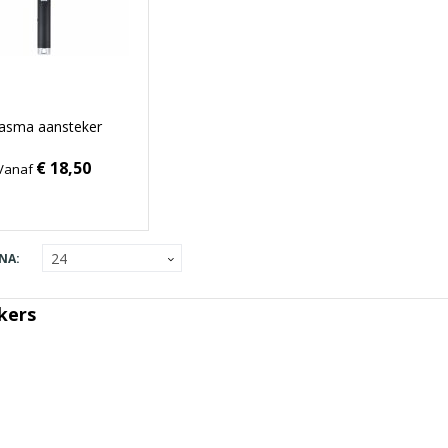
lasma aansteker
€ 18,50
Vanaf
NA:
kers