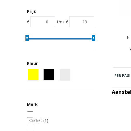
Prijs
€
t/m
€
P
Kleur
PER PAGI
Aanste
Merk
Cricket
(1)