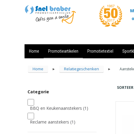
M
o
Home
Promotieartikelen
Promotietextiel
Sportk
Showroom
Contact
Actie
Home
Relatiegeschenken
Aanstek
►
►
SORTEER
Categorie
BBQ en Keukenaanstekers
(1)
Reclame aanstekers
(1)