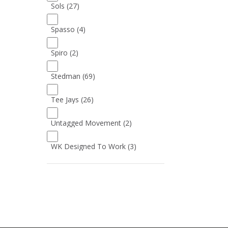
Sols
(27)
Spasso
(4)
Spiro
(2)
Stedman
(69)
Tee Jays
(26)
Untagged Movement
(2)
WK Designed To Work
(3)