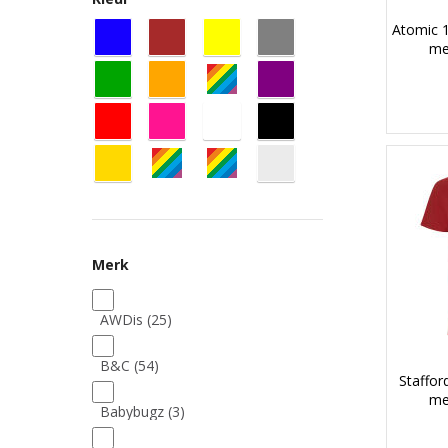
Atomic 1
me
Merk
AWDis
(25)
B&C
(54)
Staffor
me
Babybugz
(3)