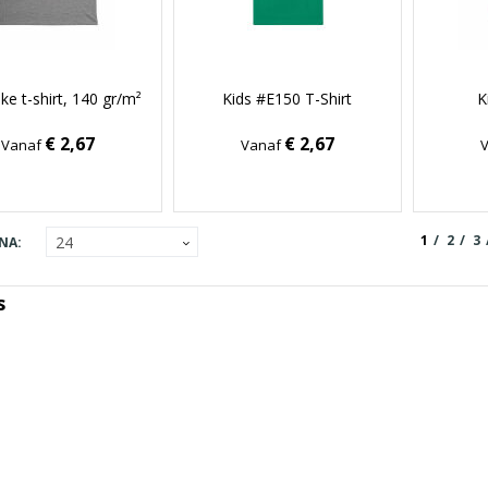
ike t-shirt, 140 gr/m²
Kids #E150 T-Shirt
K
€ 2,67
€ 2,67
Vanaf
Vanaf
1
2
3
NA:
s