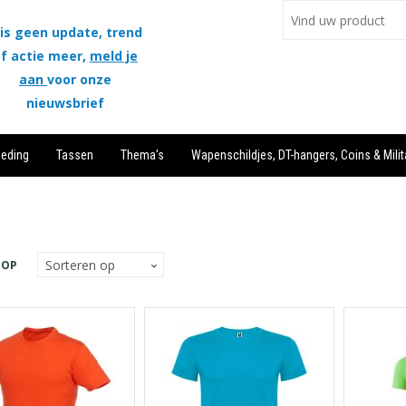
is geen update, trend
f actie meer,
meld je
aan
voor onze
nieuwsbrief
leding
Tassen
Thema's
Wapenschildjes, DT-hangers, Coins & Milit
 OP