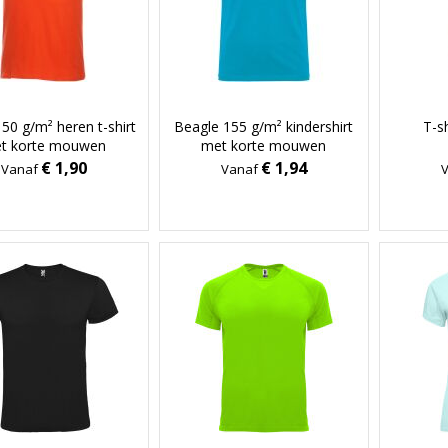
50 g/m² heren t-shirt
Beagle 155 g/m² kindershirt
T-sh
t korte mouwen
met korte mouwen
€ 1,90
€ 1,94
Vanaf
Vanaf