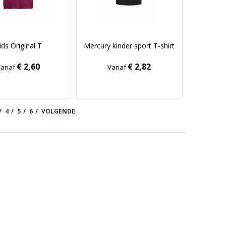
ids Original T
Mercury kinder sport T-shirt
€ 2,60
€ 2,82
Vanaf
Vanaf
4
5
6
VOLGENDE