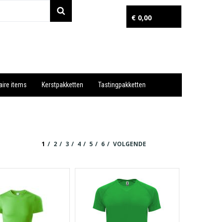
€ 0,00
aire items
Kerstpakketten
Tastingpakketten
Wil je snel een advies? Bel nu 053-7920045 of 06-55731304
1
2
3
4
5
6
VOLGENDE