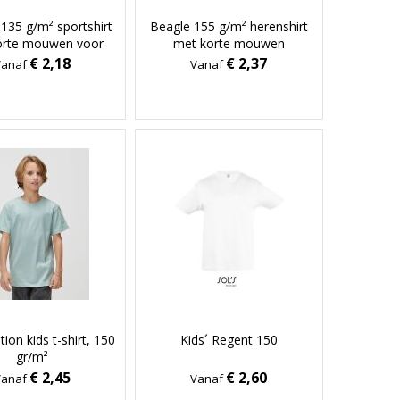
135 g/m² sportshirt
Beagle 155 g/m² herenshirt
orte mouwen voor
met korte mouwen
dames
€ 2,18
€ 2,37
Vanaf
Vanaf
ion kids t-shirt, 150
Kids´ Regent 150
gr/m²
€ 2,45
€ 2,60
Vanaf
Vanaf