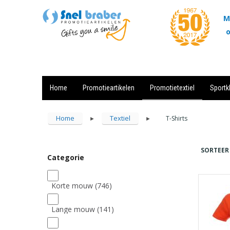
M
o
Home
Promotieartikelen
Promotietextiel
Sportk
Showroom
Contact
Actie
Home
Textiel
T-Shirts
►
►
SORTEER
Categorie
Korte mouw
(746)
Lange mouw
(141)