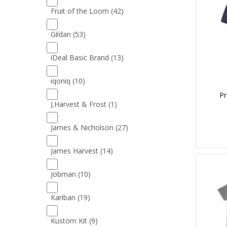
Fruit of the Loom
(42)
Gildan
(53)
iDeal Basic Brand
(13)
iqoniq
(10)
P
J.Harvest & Frost
(1)
James & Nicholson
(27)
James Harvest
(14)
Jobman
(10)
Kariban
(19)
Kustom Kit
(9)