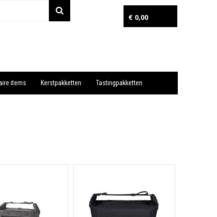
€ 0,00
aire items
Kerstpakketten
Tastingpakketten
Wil je snel een advies? Bel nu 053-7920045 of 06-55731304