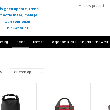
is geen update, trend
f actie meer,
meld je
aan
voor onze
nieuwsbrief
leding
Tassen
Thema's
Wapenschildjes, DT-hangers, Coins & Milit
 OP