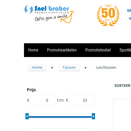
M
o
Home
Promotieartikelen
Promotietextiel
Sportk
Showroom
Contact
Actie
Home
Tassen
Lunchtassen
►
►
SORTEER
Prijs
€
t/m
€