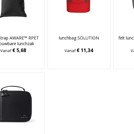
strap AWARE™ RPET
lunchbag SOLUTION
felt lu
ouwbare lunchzak
30x20CM
€ 5,68
€ 11,34
Vanaf
Vanaf
V