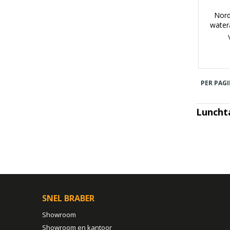
Nord
water
PER PAGI
Luncht
SNEL BRABER
Showroom
Showroom en kantoor