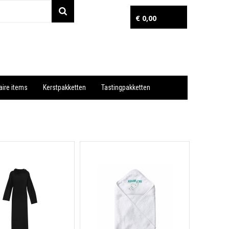
€ 0,00
aire items
Kerstpakketten
Tastingpakketten
Wil je snel een advies? Bel nu 053-7920045 of 06-55731304