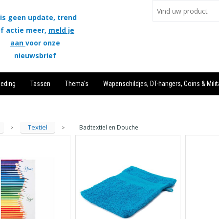
is geen update, trend
f actie meer,
meld je
aan
voor onze
nieuwsbrief
leding
Tassen
Thema's
Wapenschildjes, DT-hangers, Coins & Milit
Textiel
Badtextiel en Douche
>
>