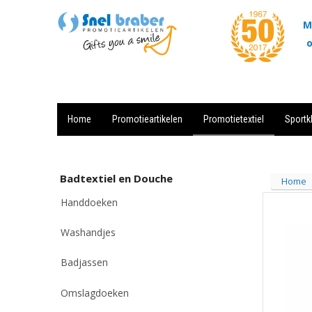
M
o
Home
Promotieartikelen
Promotietextiel
Sportk
Showroom
Contact
Actie
Badtextiel en Douche
Home
Handdoeken
Washandjes
Badjassen
Omslagdoeken