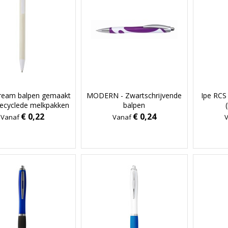
ream balpen gemaakt
MODERN - Zwartschrijvende
Ipe RCS
recyclede melkpakken
balpen
(zwarte inkt)
€ 0,22
€ 0,24
Vanaf
Vanaf