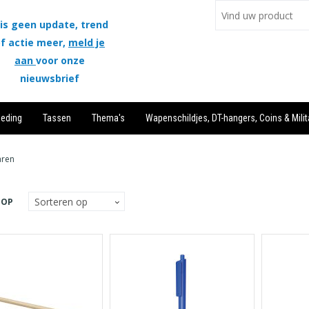
is geen update, trend
f actie meer,
meld je
aan
voor onze
nieuwsbrief
leding
Tassen
Thema's
Wapenschildjes, DT-hangers, Coins & Milit
aren
 OP