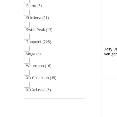
Primo
(3)
Stilolinea
(21)
Swiss Peak
(13)
Toppoint
(225)
Dairy D
Vinga
(4)
van ge
Waterman
(16)
XD Collection
(45)
XD Xclusive
(5)