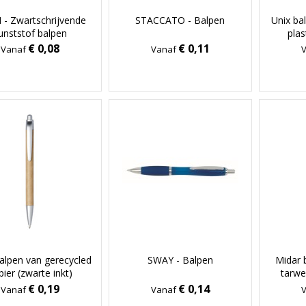
 - Zwartschrijvende
STACCATO - Balpen
Unix ba
unststof balpen
plas
€ 0,08
€ 0,11
Vanaf
Vanaf
balpen van gerecycled
SWAY - Balpen
Midar 
pier (zwarte inkt)
tarwe
€ 0,19
€ 0,14
Vanaf
Vanaf