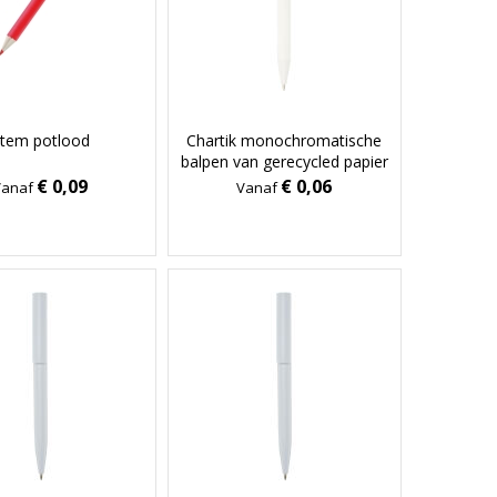
tem potlood
Chartik monochromatische
balpen van gerecycled papier
met matte afwerking (zwarte
€ 0,09
€ 0,06
Vanaf
Vanaf
inkt)