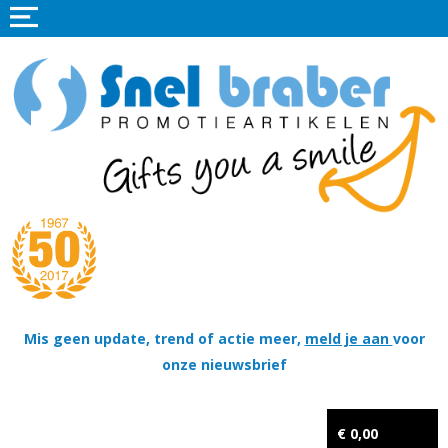
Home
Promotieartikelen
Promotietextiel
Sportkleding
Tassen
Thema's
Wapenschildjes, DT-hangers, Coins & Militaire items
Mis geen update, trend of actie meer,
meld je aan
voor
onze nieuwsbrief
Kerstpakketten
Tastingpakketten
€ 0,00