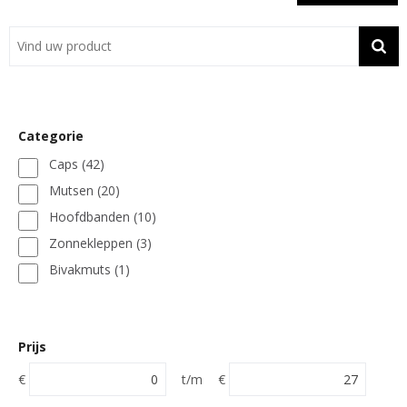
Showroom
Contact
Actie
Categorie
Wil je snel een advies? Bel nu 053-7920045 of 06-55731304
Caps
(42)
Mutsen
(20)
Hoofdbanden
(10)
Zonnekleppen
(3)
Bivakmuts
(1)
Prijs
€
t/m
€