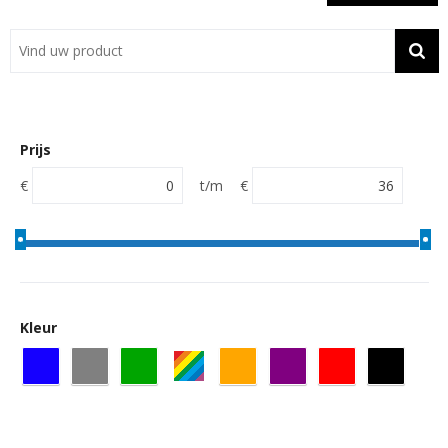
Showroom
Contact
Actie
Prijs
Wil je snel een advies? Bel nu 053-7920045 of 06-55731304
€
t/m
€
Kleur