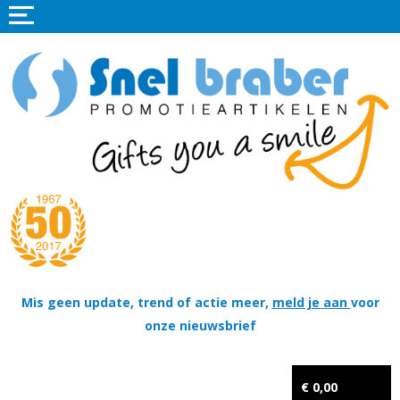
Home
Promotieartikelen
Promotietextiel
Sportkleding
Tassen
Thema's
Wapenschildjes, DT-hangers, Coins & Militaire items
Mis geen update, trend of actie meer,
meld je aan
voor
onze nieuwsbrief
Kerstpakketten
Tastingpakketten
€ 0,00