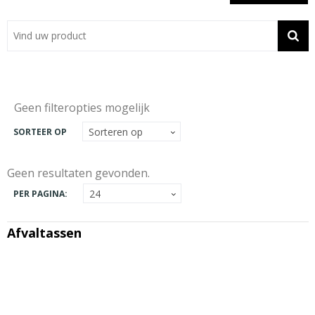
Showroom
Contact
Actie
Geen filteropties mogelijk
Wil je snel een advies? Bel nu 053-7920045 of 06-55731304
SORTEER OP
Geen resultaten gevonden.
PER PAGINA:
Afvaltassen