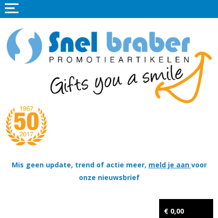
Home
Promotieartikelen
Promotietextiel
Sportkleding
Tassen
Thema's
Wapenschildjes, DT-hangers, Coins & Militaire items
Mis geen update, trend of actie meer,
meld je aan
voor
onze nieuwsbrief
Kerstpakketten
Tastingpakketten
€ 0,00