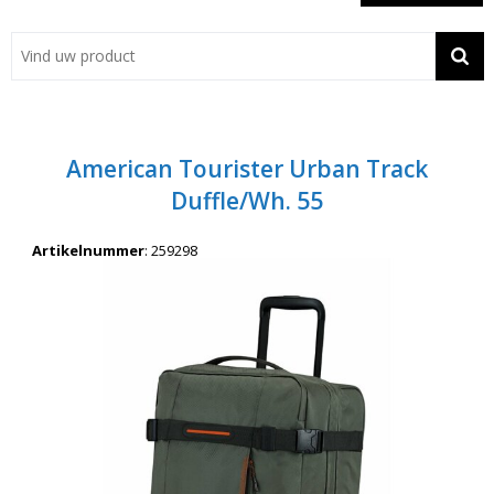
Showroom
Contact
Actie
American Tourister Urban Track
Wil je snel een advies? Bel nu 053-7920045 of 06-55731304
Duffle/Wh. 55
Artikelnummer
:
259298