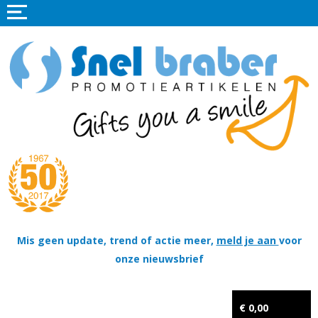
Home
Promotieartikelen
Promotietextiel
Sportkleding
Tassen
Thema's
Wapenschildjes, DT-hangers, Coins & Militaire items
Mis geen update, trend of actie meer,
meld je aan
voor
onze nieuwsbrief
Kerstpakketten
Tastingpakketten
€ 0,00