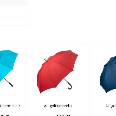
 Fibermatic XL
AC golf umbrella
AC gol
t