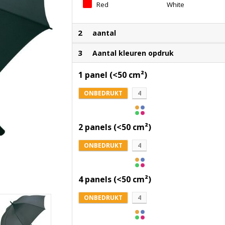
Red
White
2
aantal
3
Aantal kleuren opdruk
1 panel (<50 cm²)
ONBEDRUKT
4
2 panels (<50 cm²)
ONBEDRUKT
4
4 panels (<50 cm²)
ONBEDRUKT
4