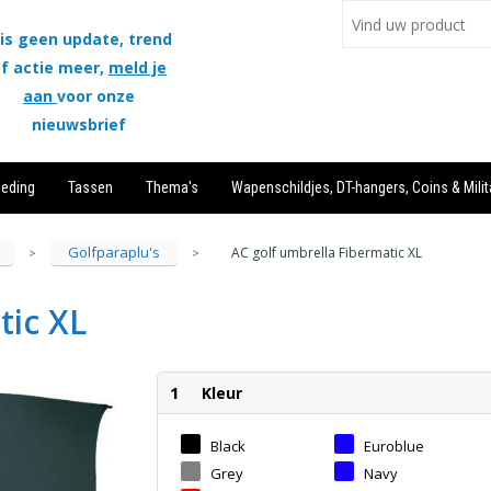
is geen update, trend
f actie meer,
meld je
aan
voor onze
nieuwsbrief
leding
Tassen
Thema's
Wapenschildjes, DT-hangers, Coins & Milit
Golfparaplu's
AC golf umbrella Fibermatic XL
>
>
tic XL
1
Kleur
Black
Euroblue
Grey
Navy