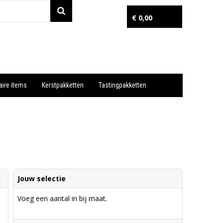
€ 0,00
aire items
Kerstpakketten
Tastingpakketten
Wil je snel een advies? Bel nu 053-7920045 of 06-55731304
Jouw selectie
Voeg een aantal in bij maat.