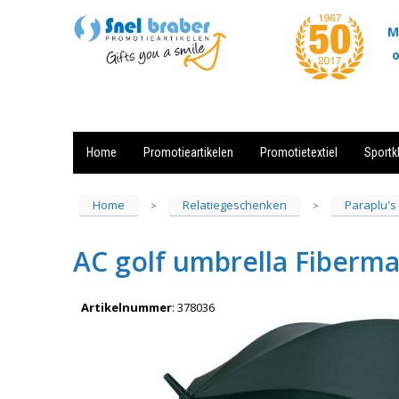
M
o
Home
Promotieartikelen
Promotietextiel
Sportk
Showroom
Contact
Actie
Home
Relatiegeschenken
Paraplu's
>
>
AC golf umbrella Fiberma
Artikelnummer
:
378036