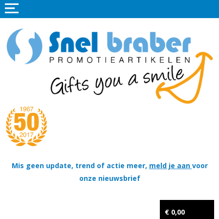
Home
Promotieartikelen
Promotietextiel
Sportkleding
Tassen
Thema's
Wapenschildjes, DT-hangers, Coins & Militaire items
Mis geen update, trend of actie meer,
meld je aan
voor
onze nieuwsbrief
Kerstpakketten
Tastingpakketten
€ 0,00