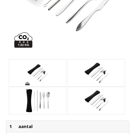
1
aantal