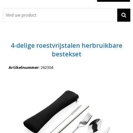
Showroom
Contact
Actie
4-delige roestvrijstalen herbruikbare
Wil je snel een advies? Bel nu 053-7920045 of 06-55731304
bestekset
Artikelnummer
:
262304