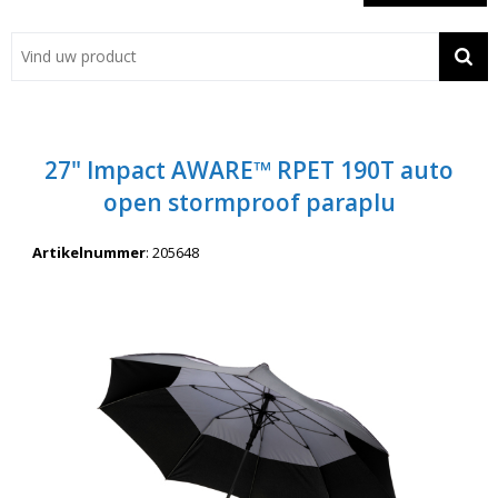
Showroom
Contact
Actie
27" Impact AWARE™ RPET 190T auto
Wil je snel een advies? Bel nu 053-7920045 of 06-55731304
open stormproof paraplu
Artikelnummer
:
205648