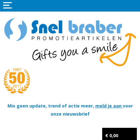
Home
Promotieartikelen
Promotietextiel
Sportkleding
Tassen
Thema's
Wapenschildjes, DT-hangers, Coins & Militaire items
Mis geen update, trend of actie meer,
meld je aan
voor
onze nieuwsbrief
Kerstpakketten
Tastingpakketten
€ 0,00