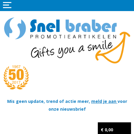
Home
Promotieartikelen
Promotietextiel
Sportkleding
Tassen
Thema's
Wapenschildjes, DT-hangers, Coins & Militaire items
Mis geen update, trend of actie meer,
meld je aan
voor
onze nieuwsbrief
Kerstpakketten
Tastingpakketten
€ 0,00