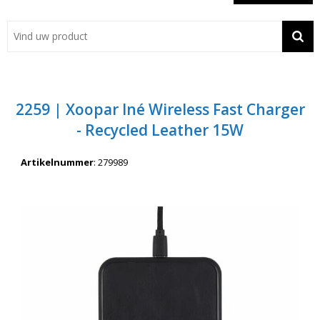
Showroom
Contact
Actie
2259 | Xoopar Iné Wireless Fast Charger
Wil je snel een advies? Bel nu 053-7920045 of 06-55731304
- Recycled Leather 15W
Artikelnummer
:
279989