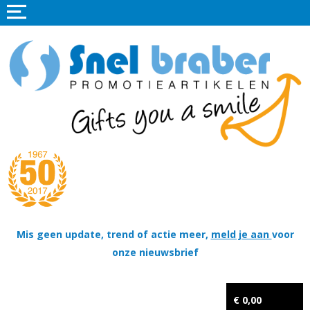
Home
Promotieartikelen
Promotietextiel
Sportkleding
Tassen
Thema's
Wapenschildjes, DT-hangers, Coins & Militaire items
Mis geen update, trend of actie meer,
meld je aan
voor
onze nieuwsbrief
Kerstpakketten
Tastingpakketten
€ 0,00