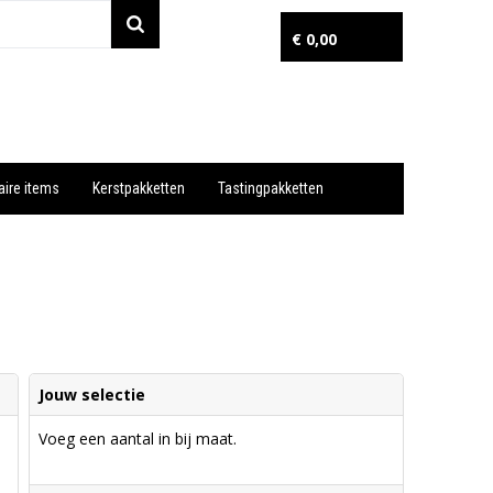
€ 0,00
aire items
Kerstpakketten
Tastingpakketten
Wil je snel een advies? Bel nu 053-7920045 of 06-55731304
Jouw selectie
Voeg een aantal in bij maat.