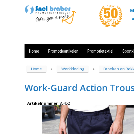
M
o
Home
Promotieartikelen
Promotietextiel
Sportk
Showroom
Contact
Actie
Home
Werkkleding
Broeken en Rok
>
>
Work-Guard Action Trou
Artikelnummer
:
85452