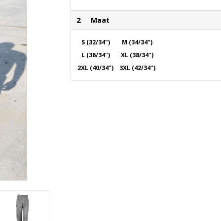
2
Maat
S (32/34")
M (34/34")
L (36/34")
XL (38/34")
2XL (40/34")
3XL (42/34")