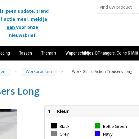
is geen update, trend
f actie meer,
meld je
aan
voor onze
nieuwsbrief
leding
Tassen
Thema's
Wapenschildjes, DT-hangers, Coins & Milit
ken
Werkbroeken
Work-Guard Action Trousers Long
>
>
sers Long
1
Kleur
Black
Bottle Green
Grey
Navy