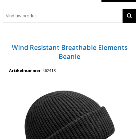
Showroom
Contact
Actie
Wind Resistant Breathable Elements
Wil je snel een advies? Bel nu 053-7920045 of 06-55731304
Beanie
Artikelnummer
:
462418