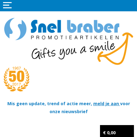
Home
Promotieartikelen
Promotietextiel
Sportkleding
Tassen
Thema's
Wapenschildjes, DT-hangers, Coins & Militaire items
Mis geen update, trend of actie meer,
meld je aan
voor
onze nieuwsbrief
Kerstpakketten
Tastingpakketten
€ 0,00