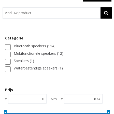
Showroom
Contact
Actie
Categorie
Wil je snel een advies? Bel nu 053-7920045 of 06-55731304
Bluetooth speakers
(114)
Multifunctionele speakers
(12)
Speakers
(1)
Waterbestendige speakers
(1)
Prijs
€
t/m
€