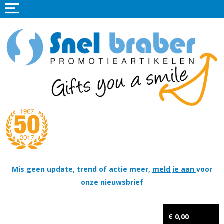
Home
Promotieartikelen
Promotietextiel
Sportkleding
Tassen
Thema's
Wapenschildjes, DT-hangers, Coins & Militaire items
Mis geen update, trend of actie meer,
meld je aan
voor
onze nieuwsbrief
Kerstpakketten
Tastingpakketten
€ 0,00