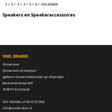
1
2
3
4
5
6
VOLGENDE
Speakers en Speakeraccessoires
SNEL BRABER
Showroom
Showroom en kantoor
(gelieve showroombezoek op afspraak)
Beckumerstraat 450
7548 PV Enschede
053-7920045 of 06-55731304
info@snelbraber.nl