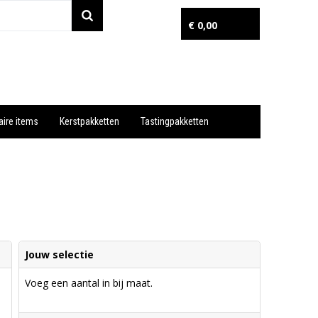
€ 0,00
aire items
Kerstpakketten
Tastingpakketten
Wil je snel een advies? Bel nu 053-7920045 of 06-55731304
Jouw selectie
Voeg een aantal in bij maat.