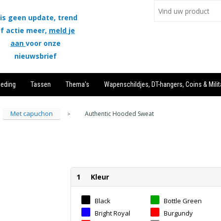
is geen update, trend
f actie meer,
meld je
aan
voor onze
nieuwsbrief
leding
Tassen
Thema's
Wapenschildjes, DT-hangers, Coins & Milit
Met capuchon
Authentic Hooded Sweat
>
1
Kleur
Black
Bottle Green
Bright Royal
Burgundy