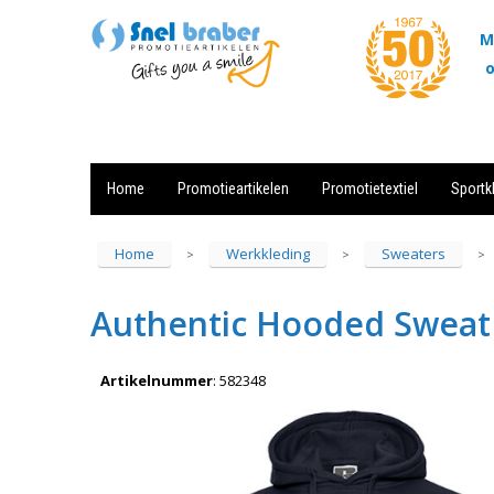
M
o
Home
Promotieartikelen
Promotietextiel
Sportk
Showroom
Contact
Actie
Home
Werkkleding
Sweaters
>
>
>
Authentic Hooded Sweat
Artikelnummer
:
582348