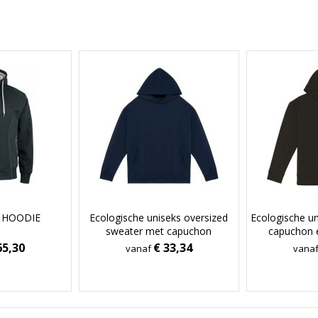
6 HOODIE
Ecologische uniseks oversized
Ecologische u
sweater met capuchon
capuchon 
mouwen 
65,30
€ 33,34
vanaf
vana