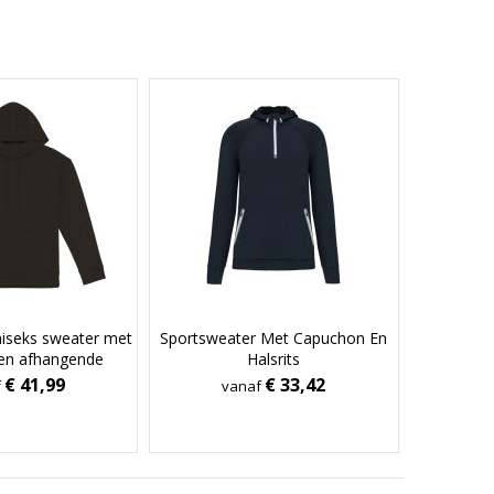
niseks sweater met
Sportsweater Met Capuchon En
en afhangende
Halsrits
French Terry
€ 41,99
€ 33,42
f
vanaf