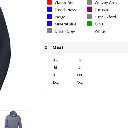
Classic Red
Convoy Grey
French Navy
Fuchsia
Indigo
Light Oxford
Mineral Blue
Olive
Urban Grey
White
2
Maat
XS
S
M
L
XL
XXL
3XL
4XL