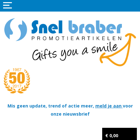
Home
Promotieartikelen
Promotietextiel
Sportkleding
Tassen
Thema's
Wapenschildjes, DT-hangers, Coins & Militaire items
Mis geen update, trend of actie meer,
meld je aan
voor
onze nieuwsbrief
Kerstpakketten
Tastingpakketten
€ 0,00