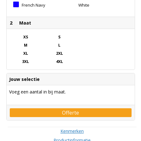
French Navy
White
2
Maat
XS
S
M
L
XL
2XL
3XL
4XL
Jouw selectie
Voeg een aantal in bij maat.
Offerte
Kenmerken
Productinformatie