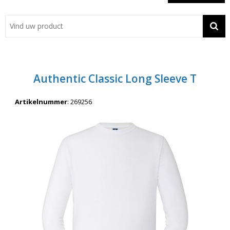
Showroom
Contact
Actie
Authentic Classic Long Sleeve T
Wil je snel een advies? Bel nu 053-7920045 of 06-55731304
Artikelnummer
:
269256