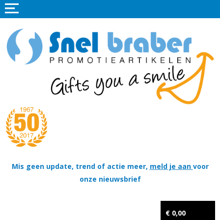
Home
Promotieartikelen
Promotietextiel
Sportkleding
Tassen
Thema's
Wapenschildjes, DT-hangers, Coins & Militaire items
Mis geen update, trend of actie meer,
meld je aan
voor
onze nieuwsbrief
Kerstpakketten
Tastingpakketten
€ 0,00