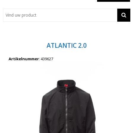
Showroom
Contact
Actie
ATLANTIC 2.0
Wil je snel een advies? Bel nu 053-7920045 of 06-55731304
Artikelnummer
:
439627