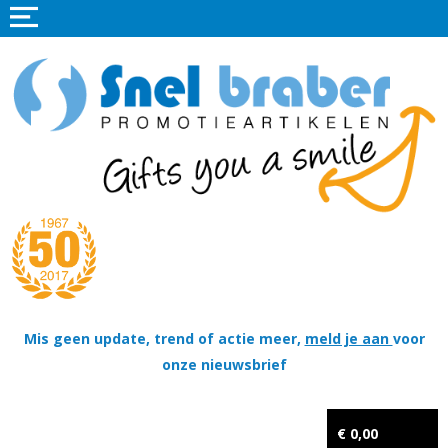
Home
Promotieartikelen
Promotietextiel
Sportkleding
Tassen
Thema's
Wapenschildjes, DT-hangers, Coins & Militaire items
Mis geen update, trend of actie meer,
meld je aan
voor
onze nieuwsbrief
Kerstpakketten
Tastingpakketten
€ 0,00