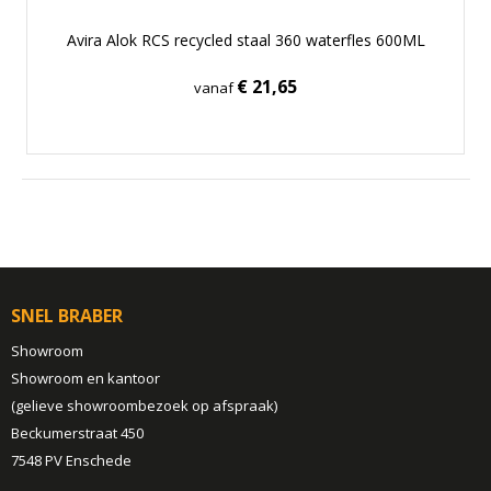
Avira Alok RCS recycled staal 360 waterfles 600ML
€ 21,65
vanaf
SNEL BRABER
Showroom
Showroom en kantoor
(gelieve showroombezoek op afspraak)
Beckumerstraat 450
7548 PV Enschede