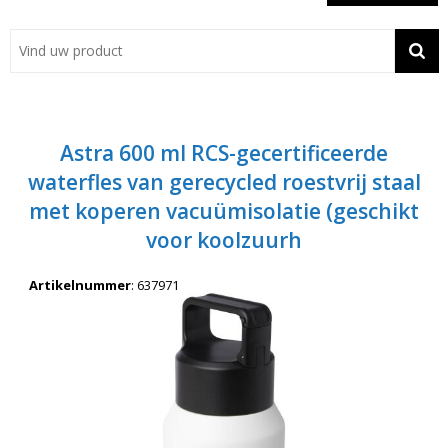
Showroom
Contact
Actie
Astra 600 ml RCS-gecertificeerde
Wil je snel een advies? Bel nu 053-7920045 of 06-55731304
waterfles van gerecycled roestvrij staal
met koperen vacuümisolatie (geschikt
voor koolzuurh
Artikelnummer
:
637971