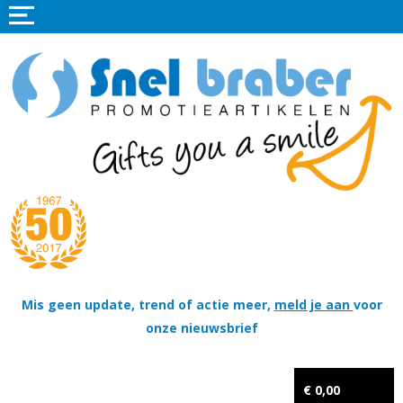
Home
Promotieartikelen
Promotietextiel
Sportkleding
Tassen
Thema's
Wapenschildjes, DT-hangers, Coins & Militaire items
Mis geen update, trend of actie meer,
meld je aan
voor
onze nieuwsbrief
Kerstpakketten
Tastingpakketten
€ 0,00