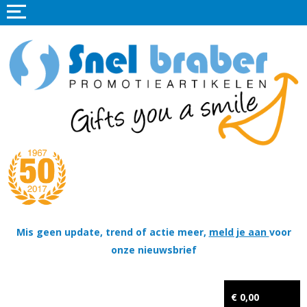
Home
Promotieartikelen
Promotietextiel
Sportkleding
Tassen
Thema's
Wapenschildjes, DT-hangers, Coins & Militaire items
Mis geen update, trend of actie meer,
meld je aan
voor
onze nieuwsbrief
Kerstpakketten
Tastingpakketten
€ 0,00