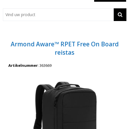
Showroom
Contact
Actie
Armond Aware™ RPET Free On Board
Wil je snel een advies? Bel nu 053-7920045 of 06-55731304
reistas
Artikelnummer
:
363669