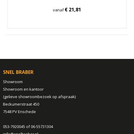
€ 21,81
vanaf
SNEL BRABER
Showroom
Showroom en kantoor
(gelieve showroombezoek op afspraak)
Beckumerstraat 450
7548 PV Enschede
053-7920045 of 06-55731304
info@snelbraber.nl