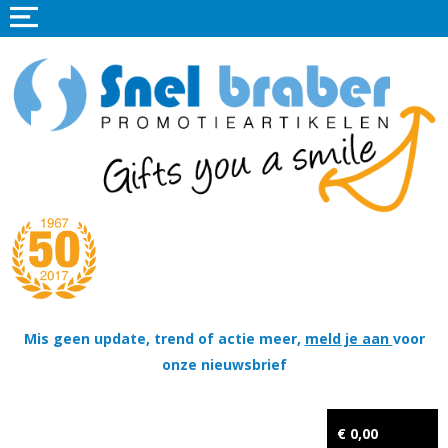
Home
Promotieartikelen
Promotietextiel
Sportkleding
Tassen
Thema's
Wapenschildjes, DT-hangers, Coins & Militaire items
Mis geen update, trend of actie meer,
meld je aan
voor
onze nieuwsbrief
Kerstpakketten
Tastingpakketten
€ 0,00