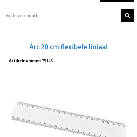
Showroom
Contact
Actie
Arc 20 cm flexibele liniaal
Wil je snel een advies? Bel nu 053-7920045 of 06-55731304
Artikelnummer
:
75148