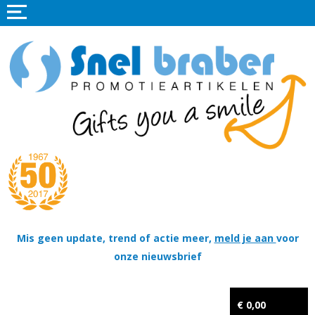
Home
Promotieartikelen
Promotietextiel
Sportkleding
Tassen
Thema's
Wapenschildjes, DT-hangers, Coins & Militaire items
Mis geen update, trend of actie meer,
meld je aan
voor
onze nieuwsbrief
Kerstpakketten
Tastingpakketten
€ 0,00