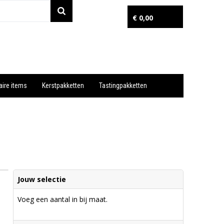
€ 0,00
aire items
Kerstpakketten
Tastingpakketten
Wil je snel een advies? Bel nu 053-7920045 of 06-55731304
Jouw selectie
Voeg een aantal in bij maat.