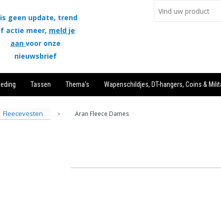
is geen update, trend
f actie meer,
meld je
aan
voor onze
nieuwsbrief
leding
Tassen
Thema's
Wapenschildjes, DT-hangers, Coins & Milit
Fleecevesten
Aran Fleece Dames
>