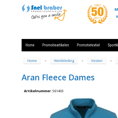
M
o
Home
Promotieartikelen
Promotietextiel
Sportk
Showroom
Contact
Actie
Home
Werkkleding
Vesten
>
>
>
Aran Fleece Dames
Artikelnummer
:
561403