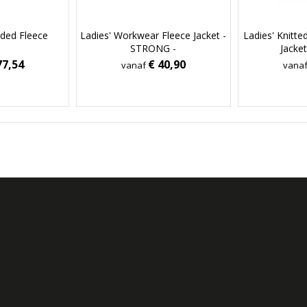
ded Fleece
Ladies' Workwear Fleece Jacket -
Ladies' Knitt
STRONG -
Jacket
77,54
€ 40,90
vanaf
vana