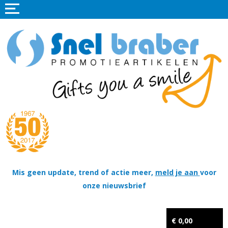
Home
Promotieartikelen
Promotietextiel
Sportkleding
Tassen
Thema's
Wapenschildjes, DT-hangers, Coins & Militaire items
Mis geen update, trend of actie meer,
meld je aan
voor
onze nieuwsbrief
Kerstpakketten
Tastingpakketten
€ 0,00