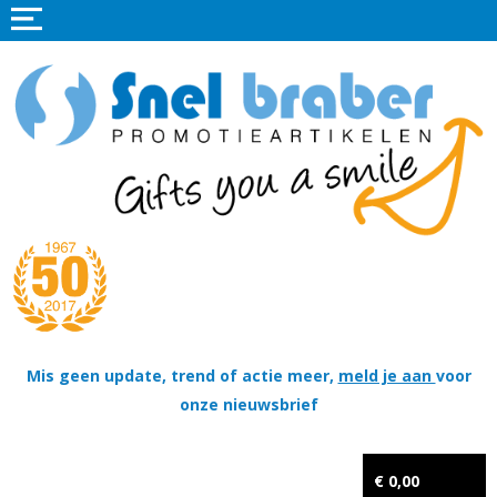
Home
Promotieartikelen
Promotietextiel
Sportkleding
Tassen
Thema's
Wapenschildjes, DT-hangers, Coins & Militaire items
Mis geen update, trend of actie meer,
meld je aan
voor
onze nieuwsbrief
Kerstpakketten
Tastingpakketten
€ 0,00