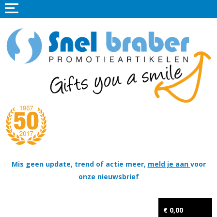
Home
Promotieartikelen
Promotietextiel
Sportkleding
Tassen
Thema's
Wapenschildjes, DT-hangers, Coins & Militaire items
Mis geen update, trend of actie meer,
meld je aan
voor
onze nieuwsbrief
Kerstpakketten
Tastingpakketten
€ 0,00