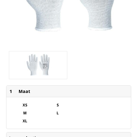
1
Maat
XS
S
M
L
XL