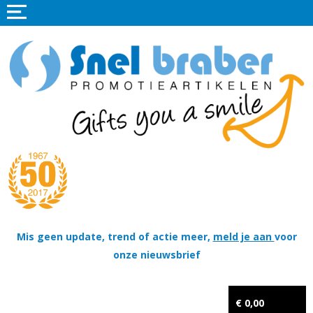
Home
Promotieartikelen
Promotietextiel
Sportkleding
Tassen
Thema's
Wapenschildjes, DT-hangers, Coins & Militaire items
Mis geen update, trend of actie meer,
meld je aan
voor
onze nieuwsbrief
Kerstpakketten
Tastingpakketten
€ 0,00