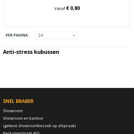
€ 0,80
Vanaf
PER PAGINA:
Anti-stress kubussen
SNEL BRABER
Showroom
Showroom en kantoor
(gelieve showroombezoek op afspraak)
Beckumerstraat 450