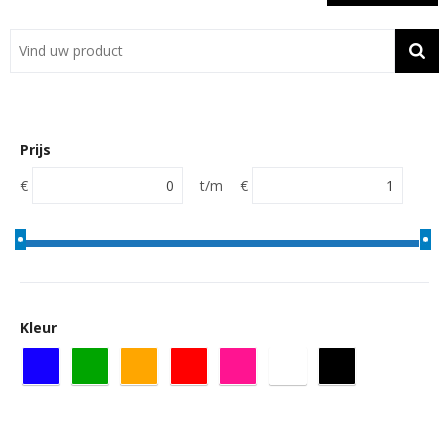
Showroom
Contact
Actie
Prijs
Wil je snel een advies? Bel nu 053-7920045 of 06-55731304
€
t/m
€
Kleur