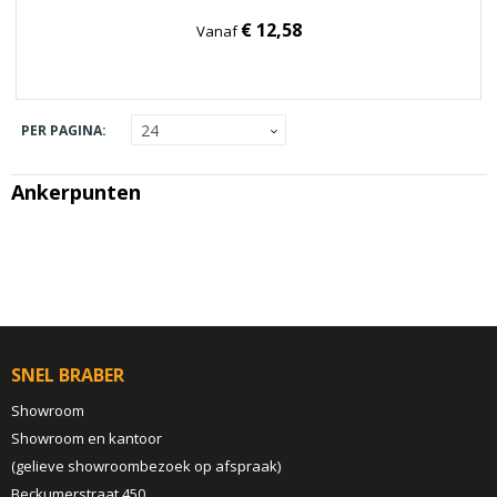
€ 12,58
Vanaf
PER PAGINA:
Ankerpunten
SNEL BRABER
Showroom
Showroom en kantoor
(gelieve showroombezoek op afspraak)
Beckumerstraat 450