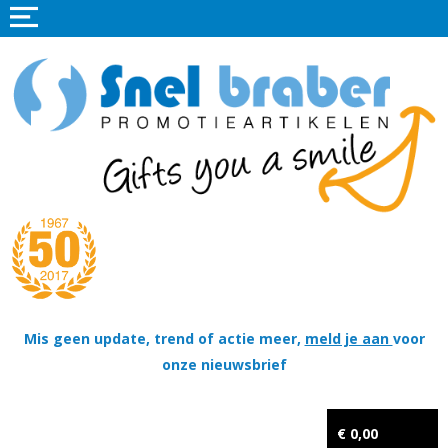
Home
Promotieartikelen
Promotietextiel
Sportkleding
Tassen
Thema's
Wapenschildjes, DT-hangers, Coins & Militaire items
Mis geen update, trend of actie meer,
meld je aan
voor
onze nieuwsbrief
Kerstpakketten
Tastingpakketten
€ 0,00