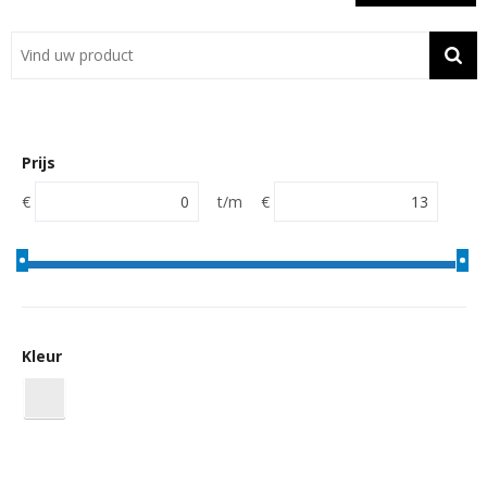
Showroom
Contact
Actie
Prijs
Wil je snel een advies? Bel nu 053-7920045 of 06-55731304
€
t/m
€
Kleur