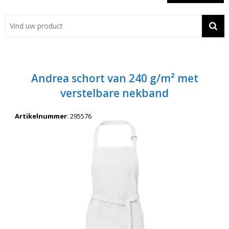
Showroom
Contact
Actie
Andrea schort van 240 g/m² met
Wil je snel een advies? Bel nu 053-7920045 of 06-55731304
verstelbare nekband
Artikelnummer
:
295576