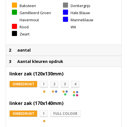
Baksteen
Donkergrijs
Gemêleerd Groen
Hale Blauw
Havermout
Marineblauw
Rood
Wit
Zwart
2
aantal
3
Aantal kleuren opdruk
linker zak (120x130mm)
ONBEDRUKT
1
2
3
4
linker zak (170x140mm)
ONBEDRUKT
1
FULL COLOUR