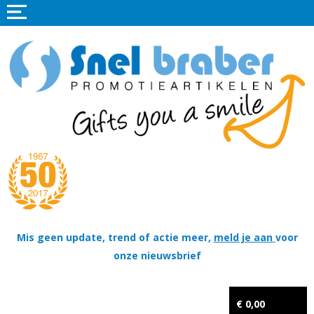
Home
Promotieartikelen
Promotietextiel
Sportkleding
Tassen
Thema's
Wapenschildjes, DT-hangers, Coins & Militaire items
Mis geen update, trend of actie meer,
meld je aan
voor
onze nieuwsbrief
Kerstpakketten
Tastingpakketten
€ 0,00