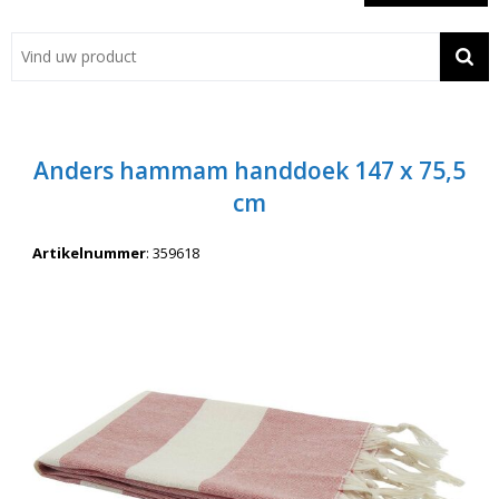
Showroom
Contact
Actie
Anders hammam handdoek 147 x 75,5
Wil je snel een advies? Bel nu 053-7920045 of 06-55731304
cm
Artikelnummer
:
359618