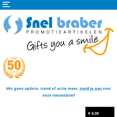
Home
Promotieartikelen
Promotietextiel
Sportkleding
Tassen
Thema's
Wapenschildjes, DT-hangers, Coins & Militaire items
Mis geen update, trend of actie meer,
meld je aan
voor
onze nieuwsbrief
Kerstpakketten
Tastingpakketten
€ 0,00