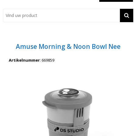
Showroom
Contact
Actie
Amuse Morning & Noon Bowl Nee
Wil je snel een advies? Bel nu 053-7920045 of 06-55731304
Artikelnummer
:
669859