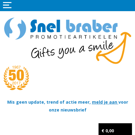
Home
Promotieartikelen
Promotietextiel
Sportkleding
Tassen
Thema's
Wapenschildjes, DT-hangers, Coins & Militaire items
Mis geen update, trend of actie meer,
meld je aan
voor
onze nieuwsbrief
Kerstpakketten
Tastingpakketten
€ 0,00