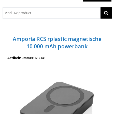
Showroom
Contact
Actie
Amporia RCS rplastic magnetische
Wil je snel een advies? Bel nu 053-7920045 of 06-55731304
10.000 mAh powerbank
Artikelnummer
:
637341