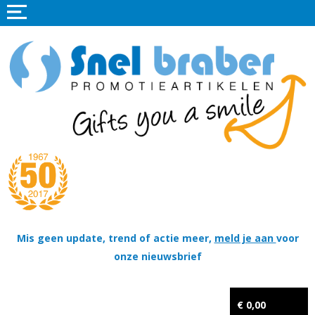
Home
Promotieartikelen
Promotietextiel
Sportkleding
Tassen
Thema's
Wapenschildjes, DT-hangers, Coins & Militaire items
Mis geen update, trend of actie meer,
meld je aan
voor
onze nieuwsbrief
Kerstpakketten
Tastingpakketten
€ 0,00