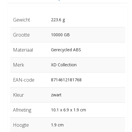
Gewicht
223.6 g
Grootte
10000 GB
Materiaal
Gerecycled ABS
Merk
XD Collection
EAN-code
8714612181768
Kleur
zwart
Afmeting
10.1 x 6.9 x 1.9 cm
Hoogte
1.9 cm