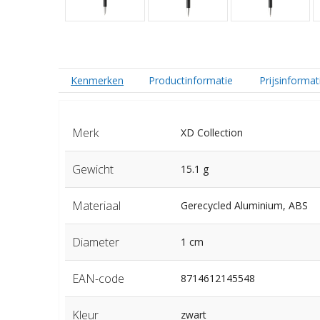
Kenmerken
Productinformatie
Prijsinformat
Merk
XD Collection
Gewicht
15.1 g
Materiaal
Gerecycled Aluminium, ABS
Diameter
1 cm
EAN-code
8714612145548
Kleur
zwart