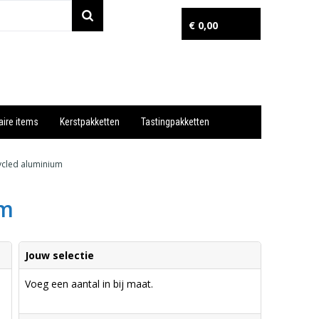
€ 0,00
aire items
Kerstpakketten
Tastingpakketten
Wil je snel een advies? Bel nu 053-7920045 of 06-55731304
ycled aluminium
um
Jouw selectie
Voeg een aantal in bij maat.