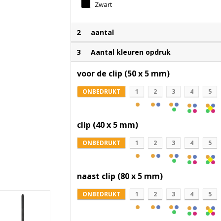
Zwart
2
aantal
3
Aantal kleuren opdruk
voor de clip (50 x 5 mm)
ONBEDRUKT
1
2
3
4
5
clip (40 x 5 mm)
ONBEDRUKT
1
2
3
4
5
naast clip (80 x 5 mm)
ONBEDRUKT
1
2
3
4
5