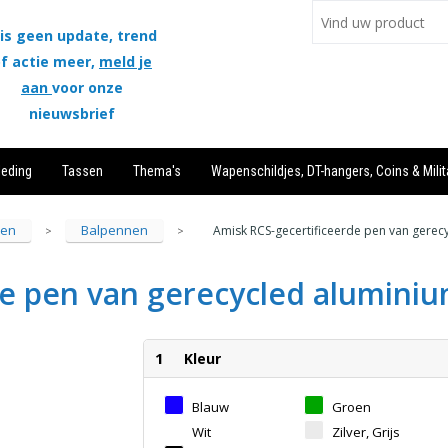
is geen update, trend
f actie meer,
meld je
aan
voor onze
nieuwsbrief
leding
Tassen
Thema's
Wapenschildjes, DT-hangers, Coins & Milit
ren
Balpennen
Amisk RCS-gecertificeerde pen van gerec
>
>
de pen van gerecycled alumini
1
Kleur
Blauw
Groen
Wit
Zilver, Grijs