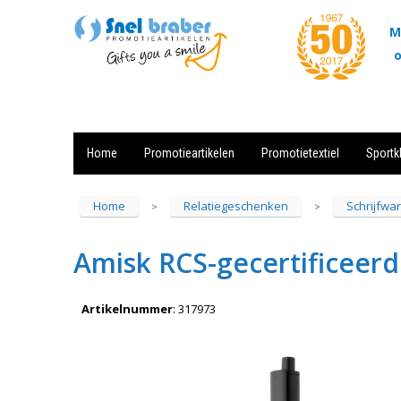
M
o
Home
Promotieartikelen
Promotietextiel
Sportk
Showroom
Contact
Actie
Home
Relatiegeschenken
Schrijfwa
>
>
Amisk RCS-gecertificeer
Artikelnummer
:
317973