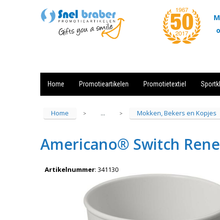
M
o
Home
Promotieartikelen
Promotietextiel
Sportk
Showroom
Contact
Actie
Home
Mokken, Bekers en Kopjes
...
>
>
Americano® Switch Rene
Artikelnummer
:
341130