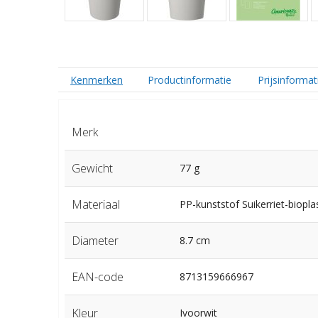
Kenmerken
Productinformatie
Prijsinformat
Merk
Gewicht
77 g
Materiaal
PP-kunststof Suikerriet-bioplas
Diameter
8.7 cm
EAN-code
8713159666967
Kleur
Ivoorwit