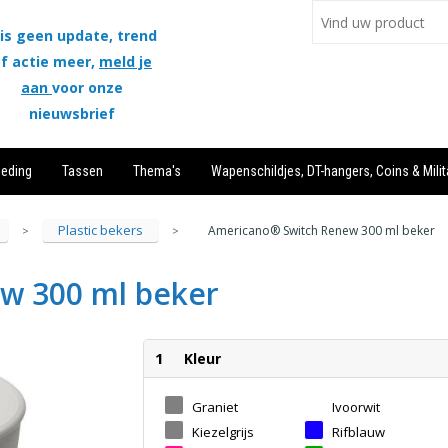
is geen update, trend
f actie meer,
meld je
aan
voor onze
nieuwsbrief
leding
Tassen
Thema's
Wapenschildjes, DT-hangers, Coins & Milit
Plastic bekers
Americano® Switch Renew 300 ml beker
>
>
w 300 ml beker
1
Kleur
Graniet
Ivoorwit
Kiezelgrijs
Rifblauw