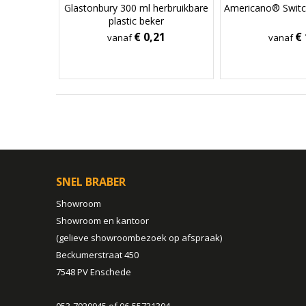
Glastonbury 300 ml herbruikbare
Americano® Switc
plastic beker
€ 0,21
€ 
vanaf
vanaf
SNEL BRABER
Showroom
Showroom en kantoor
(gelieve showroombezoek op afspraak)
Beckumerstraat 450
7548 PV Enschede
053-7920045 of 06-55731304