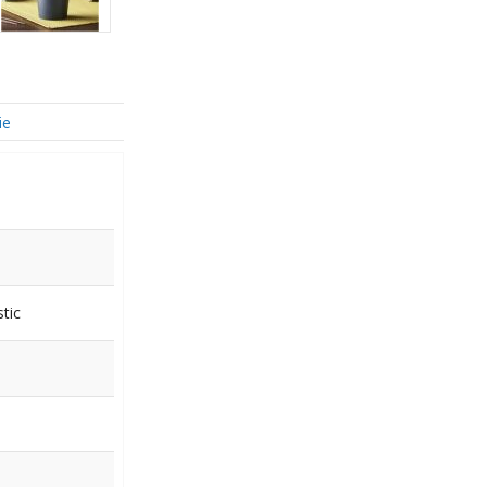
ie
tic