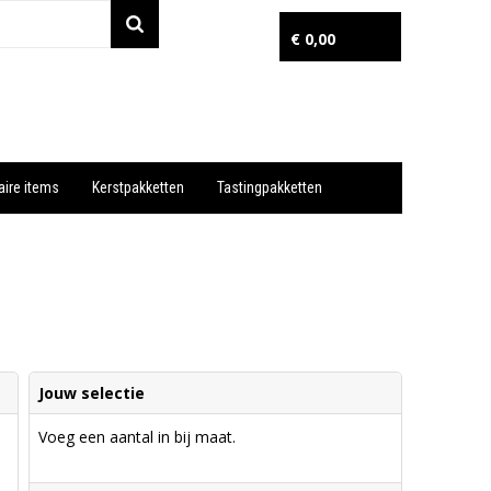
€ 0,00
aire items
Kerstpakketten
Tastingpakketten
Wil je snel een advies? Bel nu 053-7920045 of 06-55731304
Jouw selectie
Voeg een aantal in bij maat.