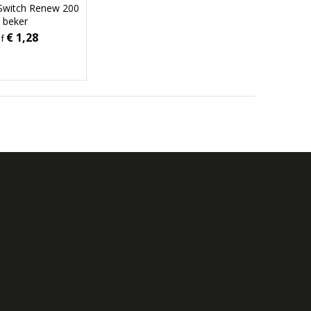
Switch Renew 200
 beker
€ 1,28
af