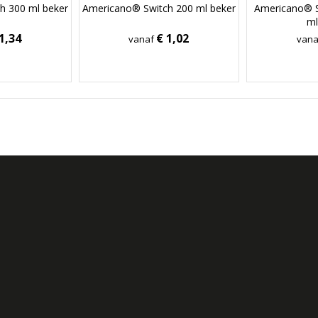
h 300 ml beker
Americano® Switch 200 ml beker
Americano® 
ml
1,34
€ 1,02
vanaf
van