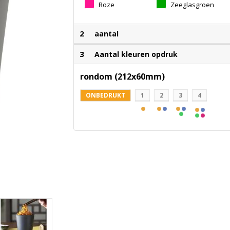
Roze
Zeeglasgroen
2
aantal
3
Aantal kleuren opdruk
rondom (212x60mm)
ONBEDRUKT
1
2
3
4