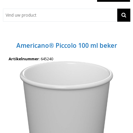
Showroom
Contact
Actie
Americano® Piccolo 100 ml beker
Wil je snel een advies? Bel nu 053-7920045 of 06-55731304
Artikelnummer
:
645240