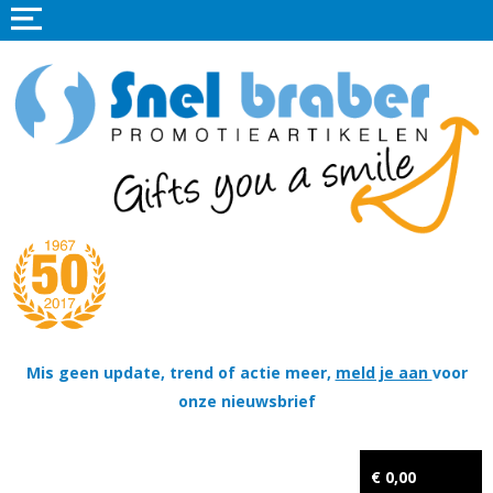
Home
Promotieartikelen
Promotietextiel
Sportkleding
Tassen
Thema's
Wapenschildjes, DT-hangers, Coins & Militaire items
Mis geen update, trend of actie meer,
meld je aan
voor
onze nieuwsbrief
Kerstpakketten
Tastingpakketten
€ 0,00