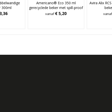
ubbelwandige
Americano® Eco 350 ml
Avira Alix RCS
r 300ml
gerecyclede beker met spill-proof
bek
deksel
3,36
€ 5,20
vanaf
vana