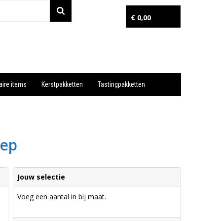
€ 0,00
aire items
Kerstpakketten
Tastingpakketten
Wil je snel een advies? Bel nu 053-7920045 of 06-55731304
eep
Jouw selectie
Voeg een aantal in bij maat.