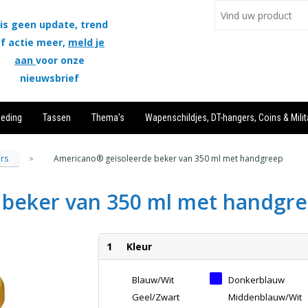
is geen update, trend
f actie meer,
meld je
aan
voor onze
nieuwsbrief
leding
Tassen
Thema's
Wapenschildjes, DT-hangers, Coins & Milit
rs
Americano® geïsoleerde beker van 350 ml met handgreep
>
 beker van 350 ml met handgr
1
Kleur
Blauw/Wit
Donkerblauw
Geel/Zwart
Middenblauw/Wit