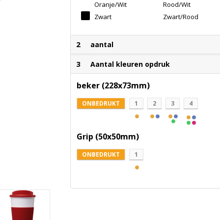
Oranje/Wit
Rood/Wit
Zwart
Zwart/Rood
2
aantal
3
Aantal kleuren opdruk
beker (228x73mm)
ONBEDRUKT
1
2
3
4
Grip (50x50mm)
ONBEDRUKT
1