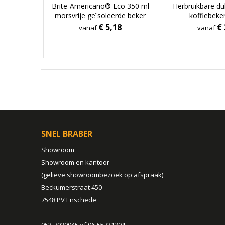
Brite-Americano® Eco 350 ml
Herbruikbare d
morsvrije geïsoleerde beker
koffiebeke
€ 5,18
€ 
vanaf
vanaf
SNEL BRABER
Showroom
Showroom en kantoor
(gelieve showroombezoek op afspraak)
Beckumerstraat 450
7548 PV Enschede
053-7920045 of 06-55731304