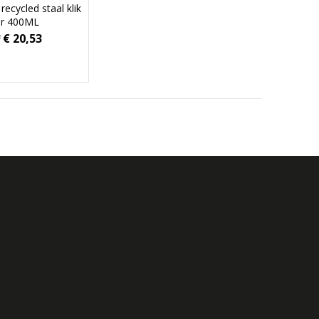
 recycled staal klik
er 400ML
€ 20,53
f