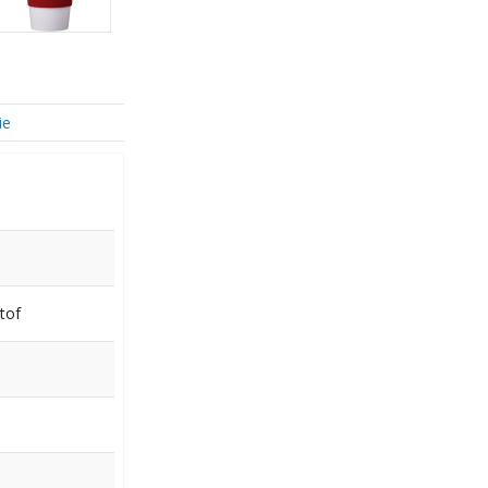
ie
tof