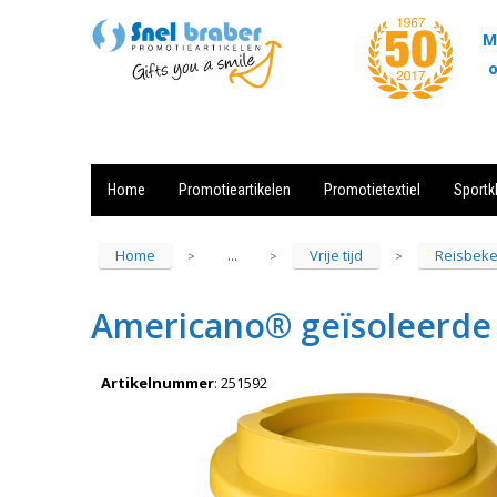
M
o
Home
Promotieartikelen
Promotietextiel
Sportk
Showroom
Contact
Actie
Home
Vrije tijd
Reisbeke
...
>
>
>
Americano® geïsoleerde
Artikelnummer
:
251592