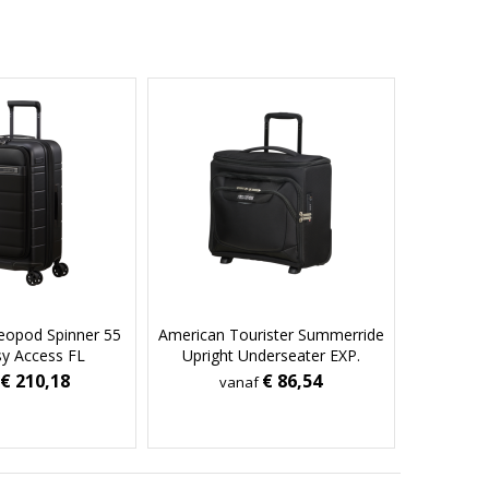
eopod Spinner 55
American Tourister Summerride
sy Access FL
Upright Underseater EXP.
€ 210,18
€ 86,54
vanaf