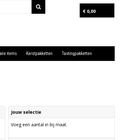
€ 0,00
aire items
Kerstpakketten
Tastingpakketten
Wil je snel een advies? Bel nu 053-7920045 of 06-55731304
Jouw selectie
Voeg een aantal in bij maat.