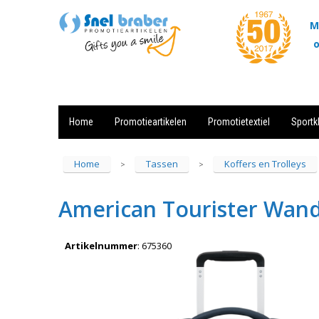
M
o
Home
Promotieartikelen
Promotietextiel
Sportk
Showroom
Contact
Actie
Home
Tassen
Koffers en Trolleys
>
>
American Tourister Wande
Artikelnummer
:
675360