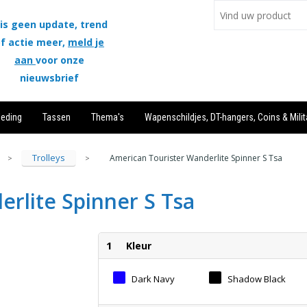
is geen update, trend
f actie meer,
meld je
aan
voor onze
nieuwsbrief
leding
Tassen
Thema's
Wapenschildjes, DT-hangers, Coins & Milit
Trolleys
American Tourister Wanderlite Spinner S Tsa
>
>
rlite Spinner S Tsa
1
Kleur
Dark Navy
Shadow Black