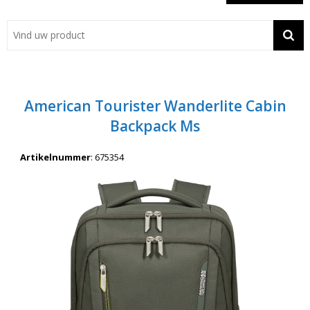
Showroom
Contact
Actie
American Tourister Wanderlite Cabin
Wil je snel een advies? Bel nu 053-7920045 of 06-55731304
Backpack Ms
Artikelnummer
:
675354