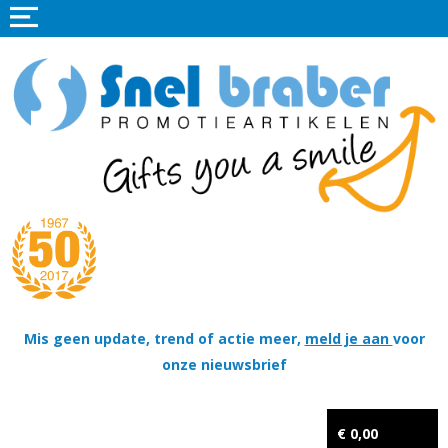
Home
Promotieartikelen
Promotietextiel
Sportkleding
Tassen
Thema's
Wapenschildjes, DT-hangers, Coins & Militaire items
Mis geen update, trend of actie meer,
meld je aan
voor
onze nieuwsbrief
Kerstpakketten
Tastingpakketten
€ 0,00