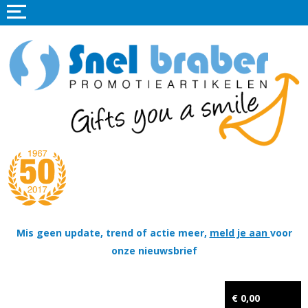
Home
Promotieartikelen
Promotietextiel
Sportkleding
Tassen
Thema's
Wapenschildjes, DT-hangers, Coins & Militaire items
Mis geen update, trend of actie meer,
meld je aan
voor
onze nieuwsbrief
Kerstpakketten
Tastingpakketten
€ 0,00