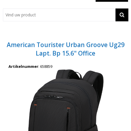
Showroom
Contact
Actie
American Tourister Urban Groove Ug29
Wil je snel een advies? Bel nu 053-7920045 of 06-55731304
Lapt. Bp 15.6" Office
Artikelnummer
:
658859