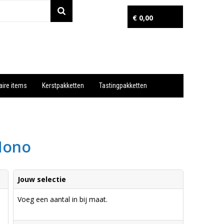
€ 0,00
aire items
Kerstpakketten
Tastingpakketten
Wil je snel een advies? Bel nu 053-7920045 of 06-55731304
Mono
Jouw selectie
Voeg een aantal in bij maat.