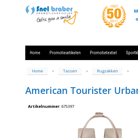
M
o
Home
Promotieartikelen
Promotietextiel
Sportk
Showroom
Contact
Actie
Home
Tassen
Rugzakken
>
>
>
American Tourister Urba
Artikelnummer
:
675397