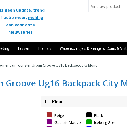
is geen update, trend
f actie meer,
meld je
aan
voor onze
nieuwsbrief
leding
Tassen
Thema's
Wapenschildjes, DT-hangers, Coins & Milit
American Tourister Urban Groove Ug16 Backpack City Mono
n Groove Ug16 Backpack City 
1
Kleur
Beige
Black
Galactic Mauve
Iceberg Green