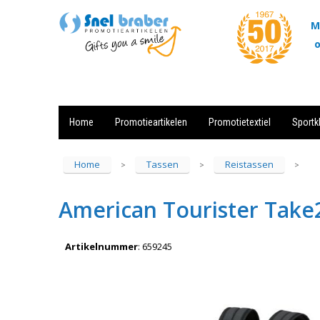
M
o
Home
Promotieartikelen
Promotietextiel
Sportk
Showroom
Contact
Actie
Home
Tassen
Reistassen
>
>
>
American Tourister Take
Artikelnummer
:
659245