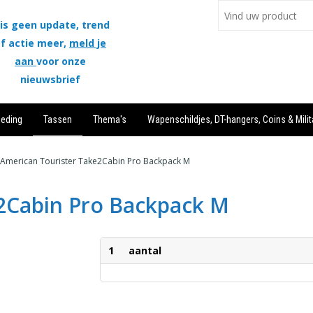
is geen update, trend
f actie meer,
meld je
aan
voor onze
nieuwsbrief
leding
Tassen
Thema's
Wapenschildjes, DT-hangers, Coins & Milit
American Tourister Take2Cabin Pro Backpack M
2Cabin Pro Backpack M
1
aantal