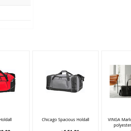
oldall
Chicago Spacious Holdall
VINGA Marl
polyeste