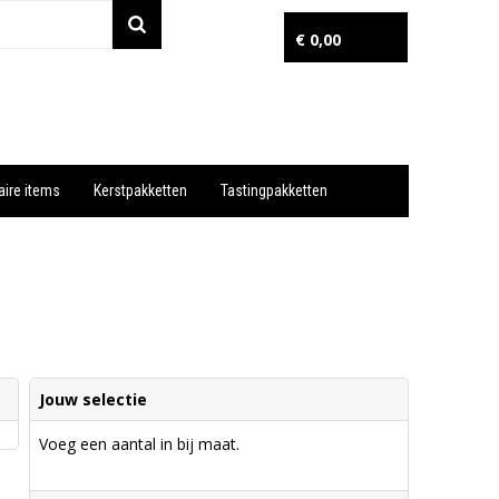
€ 0,00
aire items
Kerstpakketten
Tastingpakketten
Wil je snel een advies? Bel nu 053-7920045 of 06-55731304
Jouw selectie
Voeg een aantal in bij maat.