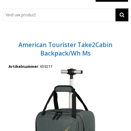
Showroom
Contact
Actie
American Tourister Take2Cabin
Wil je snel een advies? Bel nu 053-7920045 of 06-55731304
Backpack/Wh Ms
Artikelnummer
:
659217