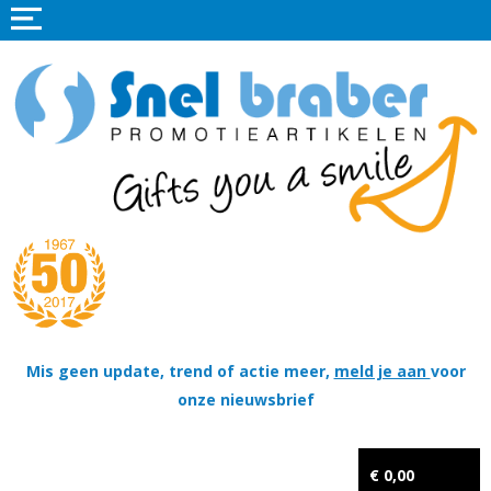
Home
Promotieartikelen
Promotietextiel
Sportkleding
Tassen
Thema's
Wapenschildjes, DT-hangers, Coins & Militaire items
Mis geen update, trend of actie meer,
meld je aan
voor
onze nieuwsbrief
Kerstpakketten
Tastingpakketten
€ 0,00